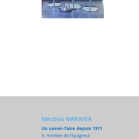
Meubles MARINIER
Un savoir-faire depuis 1971
9, montée de l’Epagneul