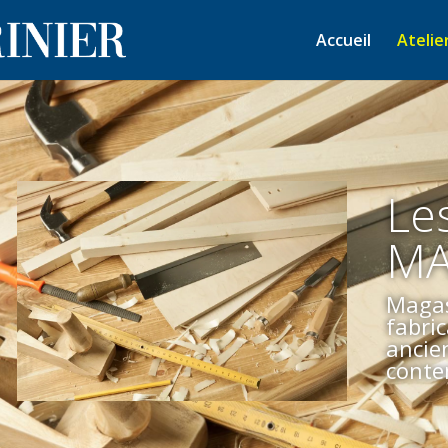
Accueil
Atelie
Les
MA
Magas
fabri
ancie
conte