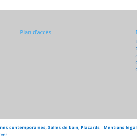
Plan d’accès
ines contemporaines
,
Salles de bain
,
Placards
-
Mentions léga
rvés.