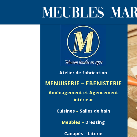
Atelier de fabrication
MENUISERIE – EBENISTERIE
Aménagement et Agencement
intérieur
Cuisines
–
Salles de bain
Meubles –
Dressing
Canapés
–
Literie