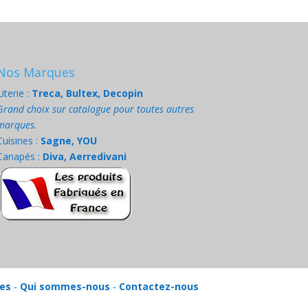
Nos Marques
Literie :
Treca, Bultex, Decopin
Grand choix sur catalogue pour toutes autres
marques.
Cuisines :
Sagne, YOU
Canapés :
Diva, Aerredivani
les
-
Qui sommes-nous
-
Contactez-nous