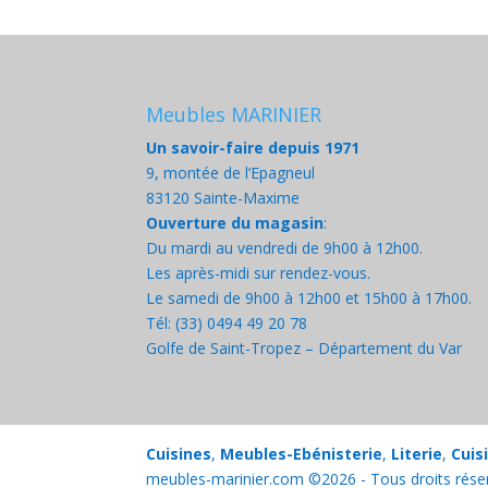
Meubles MARINIER
Un savoir-faire depuis 1971
9, montée de l’Epagneul
83120 Sainte-Maxime
Ouverture du magasin
:
Du mardi au vendredi de 9h00 à 12h00.
Les après-midi sur rendez-vous.
Le samedi de 9h00 à 12h00 et 15h00 à 17h00.
Tél: (33) 0494 49 20 78
Golfe de Saint-Tropez – Département du Var
Cuisines
,
Meubles-Ebénisterie
,
Literie
,
Cuis
meubles-marinier.com ©2026 - Tous droits rése