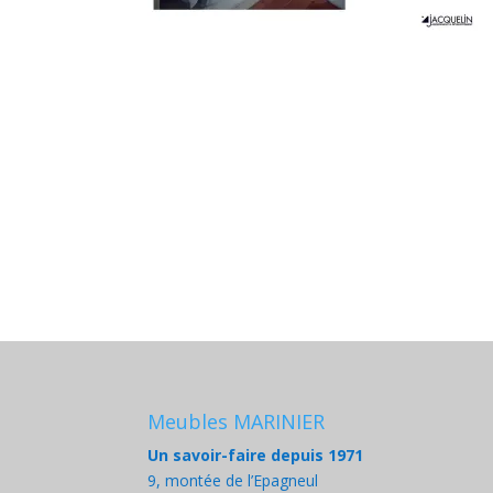
Meubles MARINIER
Un savoir-faire depuis 1971
9, montée de l’Epagneul