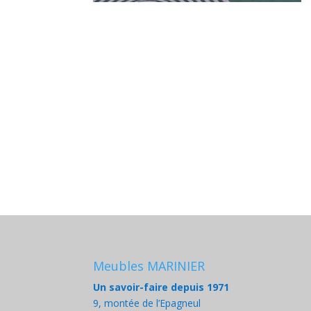
Meubles MARINIER
Un savoir-faire depuis 1971
9, montée de l’Epagneul