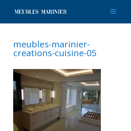
meubles-marinier-
creations-cuisine-05