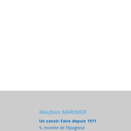
Meubles MARINIER
Un savoir-faire depuis 1971
9, montée de l’Epagneul