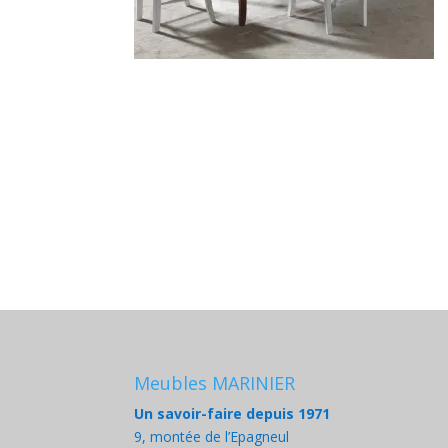
Meubles MARINIER
Un savoir-faire depuis 1971
9, montée de l’Epagneul