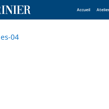
Accueil
Atelie
les-04