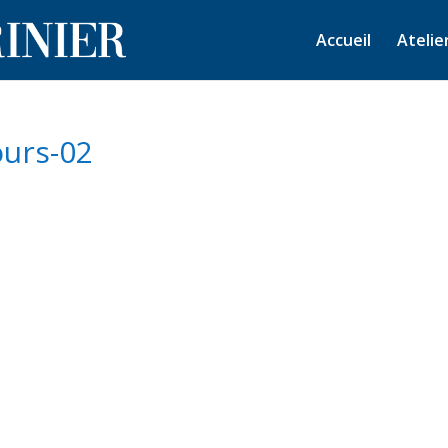
Accueil
Atelie
ours-02