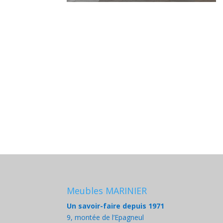
Meubles MARINIER
Un savoir-faire depuis 1971
9, montée de l’Epagneul