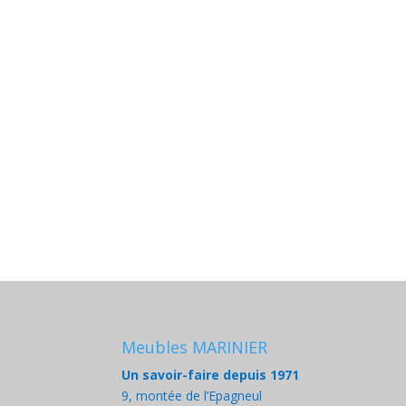
Meubles MARINIER
Un savoir-faire depuis 1971
9, montée de l’Epagneul