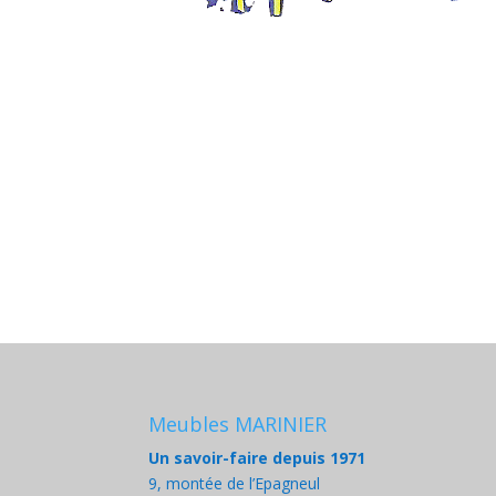
Meubles MARINIER
Un savoir-faire depuis 1971
9, montée de l’Epagneul