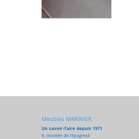
Meubles MARINIER
Un savoir-faire depuis 1971
9, montée de l’Epagneul